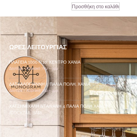
Προσθήκη στο καλάθι
ΏΡΕΣ ΛΕΙΤΟΥΡΓΊΑΣ
ΠΛΑΤΕΊΑ 1866 Ν.10, ΚΈΝΤΡΟ ΧΑΝΙΆ
Δευτέρα – Κυριακή 7πμ – 9μμ
ΔΑΣΚΑΛΟΓΙΆΝΝΗ 5 ΠΑΛΙΆ ΠΌΛΗ, ΧΑΝΙΆ
Δευτέρα – Κυριακή 7πμ – 9μμ
ΧΑΤΖΗΜΙΧΆΛΗ ΝΤΑΛΙΑΝΉ 4 ΠΑΛΙΆ ΠΌΛΗ ΧΑΝΊΩΝ
(COCKTAIL BAR)
Δευτέρα – Κυριακή 7μμ – 2πμ