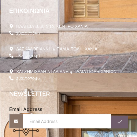
ΕΠΙΚΟΙΝΩΝΊΑ
ΠΛΑΤΕΙΑ 1866 Ν.10, ΚΕΝΤΡΟ ΧΑΝΙΑ
2821070659
ΔΑΣΚΑΛΟΓΙΑΝΝΗ 5 ΠΑΛΙΑ ΠΟΛΗ, ΧΑΝΙΑ
2821507046
ΧΑΤΖΗΜΙΧΑΛΗ ΝΤΑΛΙΑΝΗ 4 ΠΑΛΙΑ ΠΟΛΗ ΧΑΝΙΩΝ
2821507046
NEWSLETTER
Email Address