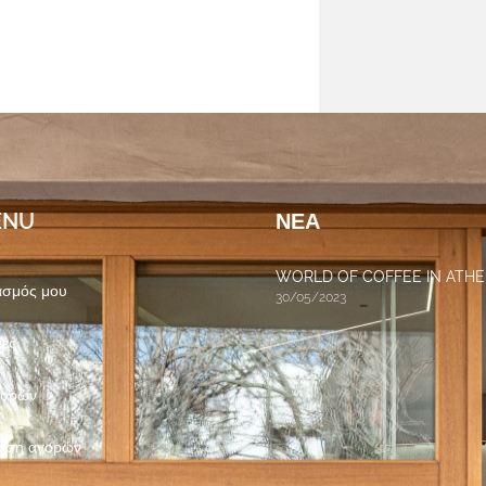
ENU
ΝΈΑ
WORLD OF COFFEE IN ATH
ασμός μου
30/05/2023
ίες
γορών
ωση αγορών