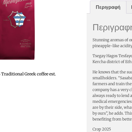
Περιγραφή
Περιγραφ
Stunning aromas of o
pineapple-like acidity
Tsegay Hagos Tesfaye 
Kercha district of Eth
He knows that the succ
aditional Greek coffee est.
smallholders. “Sasaba
farmers and train the
company has a very cl
always ready to lend 
medical emergencies o
are by their side, wha
by ours”, he adds. Thi
benefiting from better
Crop 2025