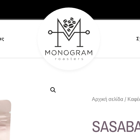
ας
Σ
Αρχική σελίδα
/
Καφέ
SASABA 