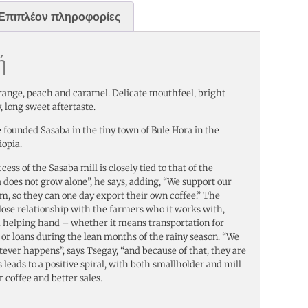
Επιπλέον πληροφορίες
ή
range, peach and caramel. Delicate mouthfeel, bright
, long sweet aftertaste.
founded Sasaba in the tiny town of Bule Hora in the
iopia.
ess of the Sasaba mill is closely tied to that of the
 does not grow alone”, he says, adding, “We support our
m, so they can one day export their own coffee.” The
ose relationship with the farmers who it works with,
a helping hand – whether it means transportation for
r loans during the lean months of the rainy season. “We
tever happens”, says Tsegay, “and because of that, they are
s leads to a positive spiral, with both smallholder and mill
 coffee and better sales.