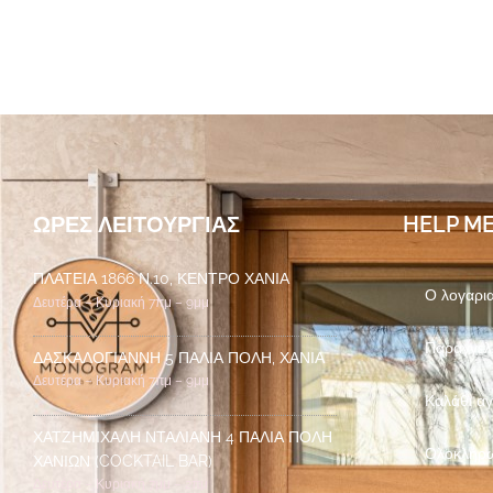
ΏΡΕΣ ΛΕΙΤΟΥΡΓΊΑΣ
HELP M
ΠΛΑΤΕΊΑ 1866 Ν.10, ΚΈΝΤΡΟ ΧΑΝΙΆ
Ο λογαρι
Δευτέρα – Κυριακή 7πμ – 9μμ
Παραγγελ
ΔΑΣΚΑΛΟΓΙΆΝΝΗ 5 ΠΑΛΙΆ ΠΌΛΗ, ΧΑΝΙΆ
Δευτέρα – Κυριακή 7πμ – 9μμ
Καλάθι α
ΧΑΤΖΗΜΙΧΆΛΗ ΝΤΑΛΙΑΝΉ 4 ΠΑΛΙΆ ΠΌΛΗ
Ολοκλήρ
ΧΑΝΊΩΝ (COCKTAIL BAR)
Δευτέρα – Κυριακή 7μμ – 2πμ