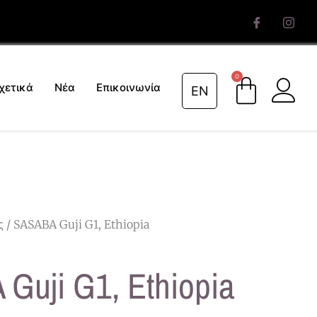
0
χετικά
Νέα
Επικοινωνία
EN
ς
/ SASABA Guji G1, Ethiopia
Guji G1, Ethiopia