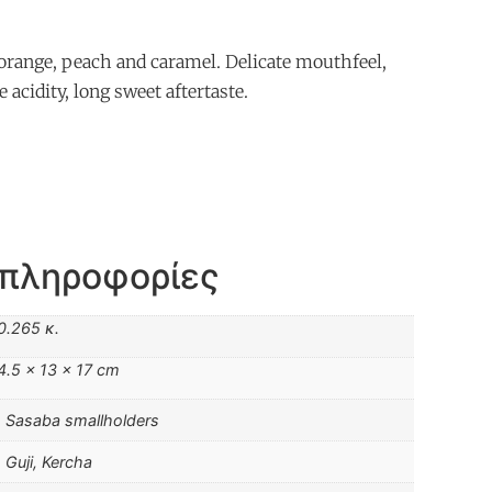
orange, peach and caramel. Delicate mouthfeel,
 acidity, long sweet aftertaste.
 πληροφορίες
0.265 κ.
4.5 × 13 × 17 cm
Sasaba smallholders
Guji, Kercha