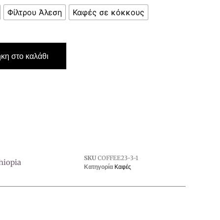
Φίλτρου Άλεση
Καφές σε κόκκους
κη στο καλάθι
SKU
COFFEE23-3-1
hiopia
Κατηγορία
Καφές