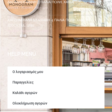
ΔΑΣΚΑΛΟΓΙΆΝΝΗ 5 ΠΑΛΙΆ ΠΌΛΗ, ΧΑΝΙΆ
Δευτέρα – Κυριακή 7πμ – 9μμ
ΧΑΤΖΗΜΙΧΆΛΗ ΝΤΑΛΙΑΝΉ 4 ΠΑΛΙΆ ΠΌΛΗ ΧΑΝΊΩΝ
(COCKTAIL BAR)
Δευτέρα – Κυριακή 7μμ – 2πμ
HELP MENU
Ο λογαριασμός μου
Παραγγελίες
Καλάθι αγορών
Ολοκλήρωση αγορών