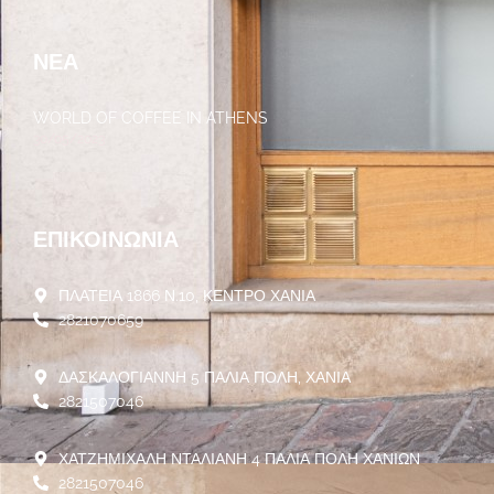
ΝΈΑ
WORLD OF COFFEE IN ATHENS
30/05/2023
ΕΠΙΚΟΙΝΩΝΊΑ
ΠΛΑΤΕΙΑ 1866 Ν.10, ΚΕΝΤΡΟ ΧΑΝΙΑ
2821070659
ΔΑΣΚΑΛΟΓΙΑΝΝΗ 5 ΠΑΛΙΑ ΠΟΛΗ, ΧΑΝΙΑ
2821507046
ΧΑΤΖΗΜΙΧΑΛΗ ΝΤΑΛΙΑΝΗ 4 ΠΑΛΙΑ ΠΟΛΗ ΧΑΝΙΩΝ
2821507046