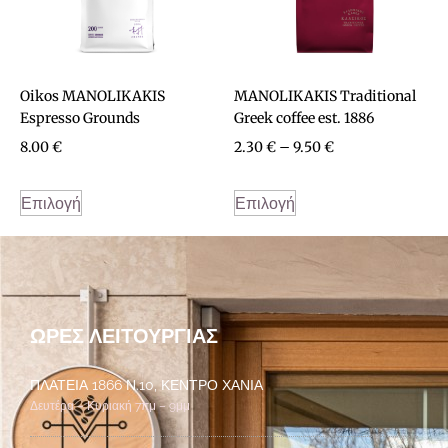
Oikos MANOLIKAKIS
MANOLIKAKIS Traditional
Espresso Grounds
Greek coffee est. 1886
8.00
€
2.30
€
–
9.50
€
Επιλογή
Επιλογή
ΏΡΕΣ ΛΕΙΤΟΥΡΓΊΑΣ
ΠΛΑΤΕΊΑ 1866 Ν.10, ΚΈΝΤΡΟ ΧΑΝΙΆ
Δευτέρα – Κυριακή 7πμ – 9μμ