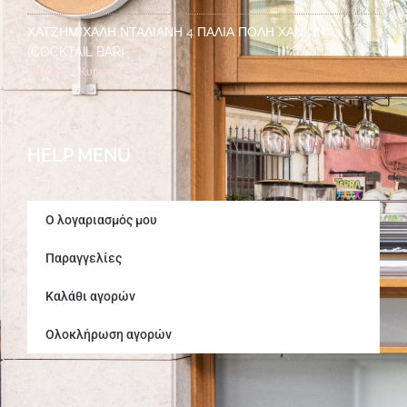
ΧΑΤΖΗΜΙΧΆΛΗ ΝΤΑΛΙΑΝΉ 4 ΠΑΛΙΆ ΠΌΛΗ ΧΑΝΊΩΝ
(COCKTAIL BAR)
Δευτέρα – Κυριακή 7μμ – 2πμ
HELP MENU
Ο λογαριασμός μου
Παραγγελίες
Καλάθι αγορών
Ολοκλήρωση αγορών