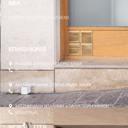
ΝΈΑ
WORLD OF COFFEE IN ATHENS
30/05/2023
ΕΠΙΚΟΙΝΩΝΊΑ
ΠΛΑΤΕΙΑ 1866 Ν.10, ΚΕΝΤΡΟ ΧΑΝΙΑ
2821070659
ΔΑΣΚΑΛΟΓΙΑΝΝΗ 5 ΠΑΛΙΑ ΠΟΛΗ, ΧΑΝΙΑ
2821507046
ΧΑΤΖΗΜΙΧΑΛΗ ΝΤΑΛΙΑΝΗ 4 ΠΑΛΙΑ ΠΟΛΗ ΧΑΝΙΩΝ
2821507046
NEWSLETTER