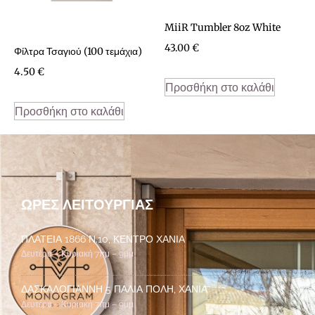
MiiR Tumbler 8oz White
43.00
€
Φίλτρα Τσαγιού (100 τεμάχια)
4.50
€
Προσθήκη στο καλάθι
Προσθήκη στο καλάθι
ΏΡΕΣ ΛΕΙΤΟΥΡΓΊΑΣ
ΠΛΑΤΕΊΑ 1866 Ν.10, ΚΈΝΤΡΟ ΧΑΝΙΆ
Δευτέρα – Κυριακή 7πμ – 9μμ
ΔΑΣΚΑΛΟΓΙΆΝΝΗ 5 ΠΑΛΙΆ ΠΌΛΗ, ΧΑΝΙΆ
Δευτέρα – Κυριακή 7πμ – 9μμ