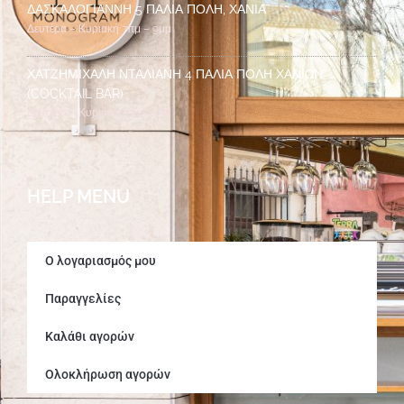
ΔΑΣΚΑΛΟΓΙΆΝΝΗ 5 ΠΑΛΙΆ ΠΌΛΗ, ΧΑΝΙΆ
Δευτέρα – Κυριακή 7πμ – 9μμ
ΧΑΤΖΗΜΙΧΆΛΗ ΝΤΑΛΙΑΝΉ 4 ΠΑΛΙΆ ΠΌΛΗ ΧΑΝΊΩΝ
(COCKTAIL BAR)
Δευτέρα – Κυριακή 7μμ – 2πμ
HELP MENU
Ο λογαριασμός μου
Παραγγελίες
Καλάθι αγορών
Ολοκλήρωση αγορών