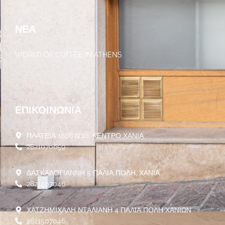
ΝΈΑ
WORLD OF COFFEE IN ATHENS
30/05/2023
ΕΠΙΚΟΙΝΩΝΊΑ
ΠΛΑΤΕΙΑ 1866 Ν.10, ΚΕΝΤΡΟ ΧΑΝΙΑ
2821070659
ΔΑΣΚΑΛΟΓΙΑΝΝΗ 5 ΠΑΛΙΑ ΠΟΛΗ, ΧΑΝΙΑ
2821507046
ΧΑΤΖΗΜΙΧΑΛΗ ΝΤΑΛΙΑΝΗ 4 ΠΑΛΙΑ ΠΟΛΗ ΧΑΝΙΩΝ
2821507046