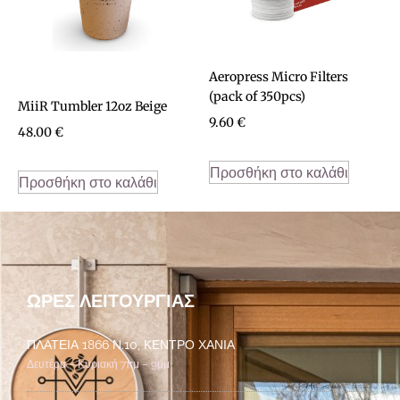
Aeropress Micro Filters
(pack of 350pcs)
MiiR Tumbler 12oz Beige
9.60
€
48.00
€
Προσθήκη στο καλάθι
Προσθήκη στο καλάθι
ΏΡΕΣ ΛΕΙΤΟΥΡΓΊΑΣ
ΠΛΑΤΕΊΑ 1866 Ν.10, ΚΈΝΤΡΟ ΧΑΝΙΆ
Δευτέρα – Κυριακή 7πμ – 9μμ