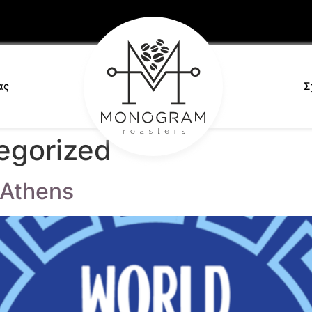
ας
Σ
egorized
Athens