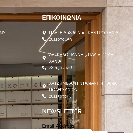
ΕΠΙΚΟΙΝΩΝΊΑ
ENS
ΠΛΑΤΕΙΑ 1866 Ν.10, ΚΕΝΤΡΟ ΧΑΝΙΑ
2821070659
ΔΑΣΚΑΛΟΓΙΑΝΝΗ 5 ΠΑΛΙΑ ΠΟΛΗ,
ΧΑΝΙΑ
2821507046
ΧΑΤΖΗΜΙΧΑΛΗ ΝΤΑΛΙΑΝΗ 4 ΠΑΛΙΑ
ΠΟΛΗ ΧΑΝΙΩΝ
2821507046
NEWSLETTER
Email Address