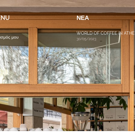
ENU
ΝΈΑ
WORLD OF COFFEE IN ATH
ασμός μου
30/05/2023
ίες
γορών
ωση αγορών