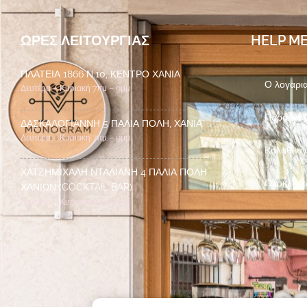
ΏΡΕΣ ΛΕΙΤΟΥΡΓΊΑΣ
HELP M
ΠΛΑΤΕΊΑ 1866 Ν.10, ΚΈΝΤΡΟ ΧΑΝΙΆ
Ο λογαρι
Δευτέρα – Κυριακή 7πμ – 9μμ
Παραγγελ
ΔΑΣΚΑΛΟΓΙΆΝΝΗ 5 ΠΑΛΙΆ ΠΌΛΗ, ΧΑΝΙΆ
Δευτέρα – Κυριακή 7πμ – 9μμ
Καλάθι α
ΧΑΤΖΗΜΙΧΆΛΗ ΝΤΑΛΙΑΝΉ 4 ΠΑΛΙΆ ΠΌΛΗ
Ολοκλήρ
ΧΑΝΊΩΝ (COCKTAIL BAR)
Δευτέρα – Κυριακή 7μμ – 2πμ